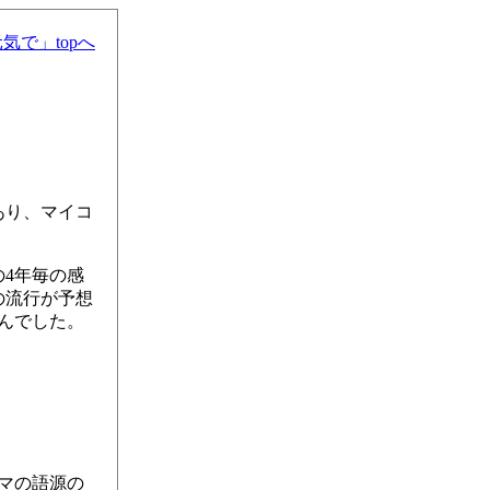
気で」topへ
あり、マイコ
の4年毎の感
の流行が予想
んでした。
マの語源の