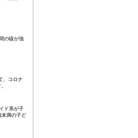
間の咳が強
て、コロナ
す。
イド系が子
歳未満の子ど