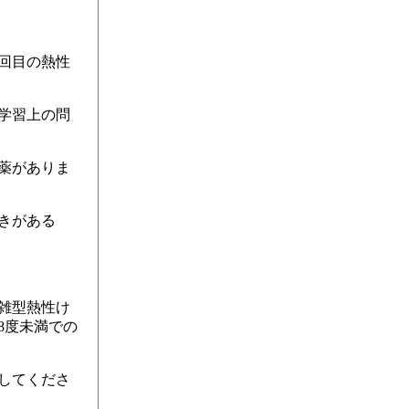
回目の熱性
学習上の問
薬がありま
きがある
雑型熱性け
8度未満での
してくださ