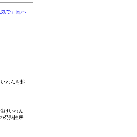
気で」topへ
けいれんを起
性けいれん
の発熱性疾