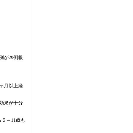
が29例報
ヶ月以上経
効果が十分
５～11歳も