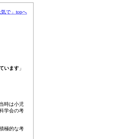
気で」topへ
ています
」
当時は小児
児科学会の考
積極的な考