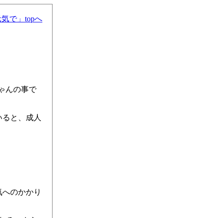
気で」topへ
ゃんの事で
いると、成人
の病気へのかかり