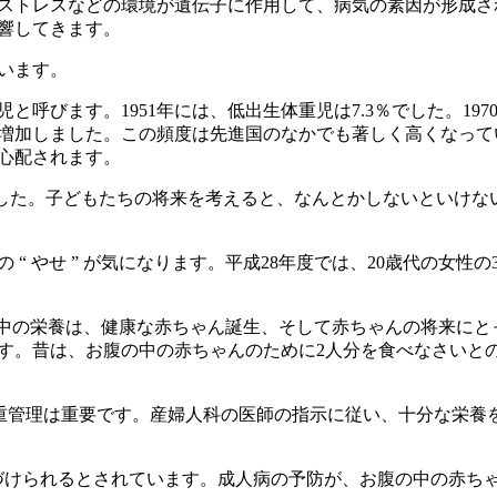
やストレスなどの環境が遺伝子に作用して、病気の素因が形成さ
響してきます。
います。
呼びます。1951年には、低出生体重児は7.3％でした。197
6％まで増加しました。この頻度は先進国のなかでも著しく高くなっ
心配されます。
でした。子どもたちの将来を考えると、なんとかしないといけな
やせ ” が気になります。平成28年度では、20歳代の女性の34
妊娠中の栄養は、健康な赤ちゃん誕生、そして赤ちゃんの将来にと
す。昔は、お腹の中の赤ちゃんのために2人分を食べなさいと
体重管理は重要です。産婦人科の医師の指示に従い、十分な栄養
づけられるとされています。成人病の予防が、お腹の中の赤ち