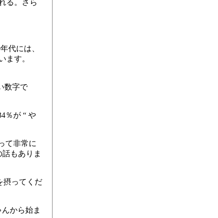
れる。さら
0年代には、
ています。
い数字で
％が “ や
って非常に
の話もありま
を摂ってくだ
ゃんから始ま