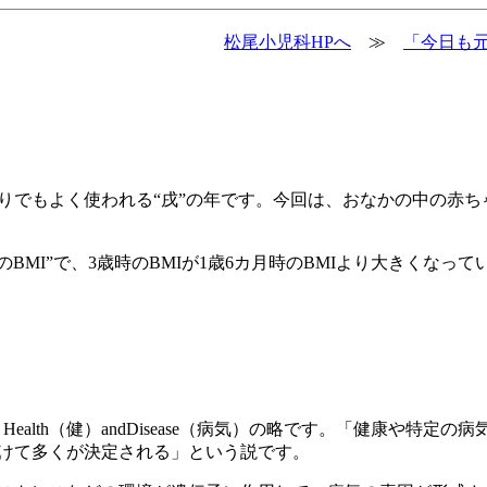
松尾小児科HPへ
≫
「今日も元
でもよく使われる“戌”の年です。今回は、おなかの中の赤ち
MI”で、3歳時のBMIが1歳6カ月時のBMIより大きくなって
起原）Health（健）andDisease（病気）の略です。「健康や特定
けて多くが決定される」という説です。