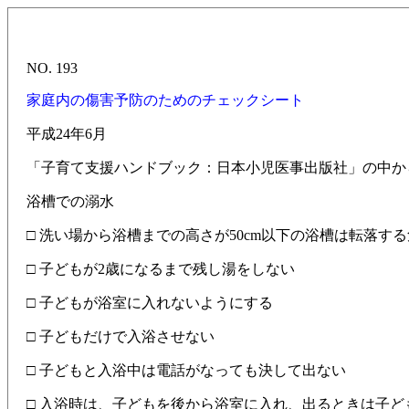
NO. 193
家庭内の傷害予防のためのチェックシート
平成24年6月
「子育て支援ハンドブック：日本小児医事出版社」の中か
浴槽での溺水
□ 洗い場から浴槽までの高さが50cm以下の浴槽は転落す
□ 子どもが2歳になるまで残し湯をしない
□ 子どもが浴室に入れないようにする
□ 子どもだけで入浴させない
□ 子どもと入浴中は電話がなっても決して出ない
□ 入浴時は、子どもを後から浴室に入れ、出るときは子ど