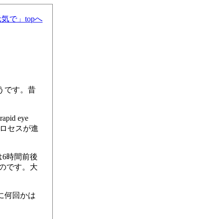
気で」topへ
うです。昔
 eye
プロセスが進
は6時間前後
のです。大
に何回かは