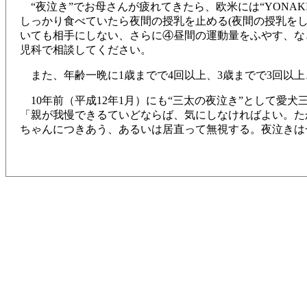
“夜泣き”でお母さんが疲れてきたら、欧米には“YONA
しっかり食べていたら夜間の授乳を止める(夜間の授乳を
いても相手にしない、さらに④昼間の運動量をふやす、な
児科で相談してください。
また、年齢一晩に1歳までで4回以上、3歳までで3回以上
10年前（平成12年1月）にも“三太の夜泣き”として愛
「親が我慢できるていどならば、気にしなければよい。た
ちゃんにつきあう、あるいは居直って無視する。夜泣きは