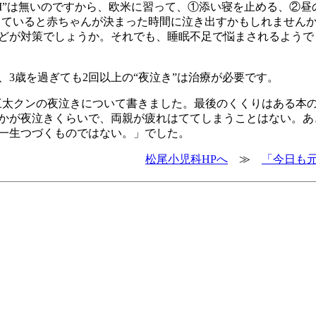
KI”は無いのですから、欧米に習って、①添い寝を止める、②昼
していると赤ちゃんが決まった時間に泣き出すかもしれません
どが対策でしょうか。それでも、睡眠不足で悩まされるようで
、3歳を過ぎても2回以上の“夜泣き”は治療が必要です。
犬三太クンの夜泣きについて書きました。最後のくくりはある本
かが夜泣きくらいで、両親が疲れはててしまうことはない。あ
一生つづくものではない。」でした。
松尾小児科HPへ
≫
「今日も元