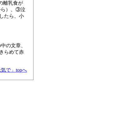
の離乳食が
から）、③泣
したら、小
の中の文章、
きらめて赤
気で」topへ