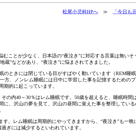
松尾小児科HPへ
≫
「今日も元
悩むことが少なく、日本語の“夜泣き”に対応する言葉は無いそ
き地蔵”などがあり、“夜泣き”に悩まされてきました。
きには閉じている目がすばやく動いています（REM睡眠rapid
です。一方、ノンレム睡眠には日中に学習した事を記憶するための
周期的に起こっています。
その内40～30％はレム睡眠です。50歳を超えると、睡眠時間
る間に、沢山の夢を見て、沢山の昼間に覚えた事を整理している
。
ます。レム睡眠は周期的にやってきますから、“夜泣き”も一晩
歳過ぎには減少するといわれています。