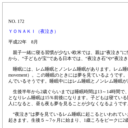
NO. 172
ＹＯＮＡＫＩ（夜泣き）
平成22年 8月
親子一緒に寝る習慣が少ない欧米では、親は“夜泣き”に
から、“子どもが宝”である日本では、“夜泣き石”や“夜泣
睡眠には、レム睡眠とノンレム睡眠があります。レム睡眠のと
movement）。この睡眠のときには夢を見ているよう
んでいるそうです。睡眠中にはレム睡眠とノンレム睡眠が
生後半年から2歳ぐらいまでは睡眠時間は13～14時間で、
となりレム睡眠は15％前後になります。子どもは寝てい
人になると、昼も夜も夢を見ることが少なくなるようです
“夜泣き”は夢を見ているレム睡眠に起こるといわれてい
起きます。生後５～7ヶ月に始まり、1歳ころをピークに2