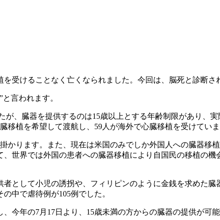
を受けることなく亡くなられました。今回は、脳死と診断さ
”と言われます。
が、臓器を提供するのは15歳以上とする年齢制限があり、実
どもが心臓移植を希望して渡航し、59人が海外で心臓移植を受けてい
掛かります。また、現在は米国のみでしか外国人への臓器移植
て、世界では外国の患者への臓器移植により自国民の移植の機
者として小児の誘拐や、フィリピンのように金銭を求めた臓
その中で虐待例が105例でした。
今年の7月17日より、15歳未満の方からの臓器の提供が可