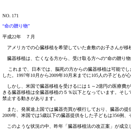
NO. 171
“命の贈り物”
平成22年 ７月
アメリカでの心臓移植を希望していた倉敷のお子さんが移植
臓器移植は、亡くなる方から、受け取る方への“命の贈り物
これまで、日本では、脳死の方からの臓器移植は可能でした
した。1997年10月から2009年10月末までに105人の子
しかし、米国で臓器移植を受けるには１～2億円の医療費が
きる臓器移植は全臓器移植の５％以下となっています。そし
禁止する動きがあります。
また、発展途上国では臓器売買が横行しており、臓器の提供
2009年、米国では5歳以下の臓器提供をした子どもは356例、
このような状況の中、昨年「臓器移植法の改正案」が成立し、