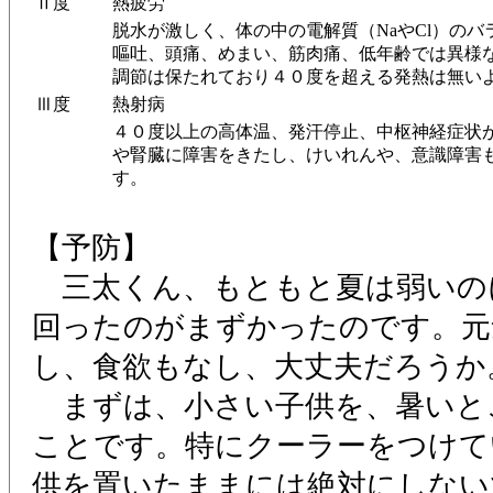
Ⅱ度
熱疲労
脱水が激しく、体の中の電解質（NaやCl）の
嘔吐、頭痛、めまい、筋肉痛、低年齢では異様
調節は保たれており４０度を超える発熱は無い
Ⅲ度
熱射病
４０度以上の高体温、発汗停止、中枢神経症状
や腎臓に障害をきたし、けいれんや、意識障害
す。
【予防】
三太くん、もともと夏は弱いの
回ったのがまずかったのです。元
し、食欲もなし、大丈夫だろうか
まずは、小さい子供を、暑いと
ことです。特にクーラーをつけて
供を置いたままには絶対にしない