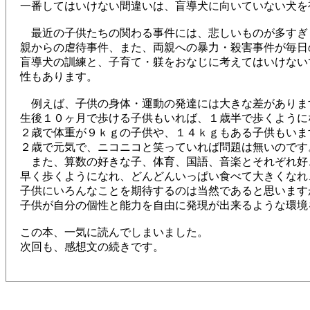
一番してはいけない間違いは、盲導犬に向いていない犬を
最近の子供たちの関わる事件には、悲しいものが多すぎ
親からの虐待事件、また、両親への暴力・殺害事件が毎日
盲導犬の訓練と、子育て・躾をおなじに考えてはいけない
性もあります。
例えば、子供の身体・運動の発達には大きな差がありま
生後１０ヶ月で歩ける子供もいれば、１歳半で歩くように
２歳で体重が９ｋｇの子供や、１４ｋｇもある子供もいま
２歳で元気で、ニコニコと笑っていれば問題は無いのです
また、算数の好きな子、体育、国語、音楽とそれぞれ好
早く歩くようになれ、どんどんいっぱい食べて大きくなれ
子供にいろんなことを期待するのは当然であると思います
子供が自分の個性と能力を自由に発現が出来るような環境
この本、一気に読んでしまいました。
次回も、感想文の続きです。