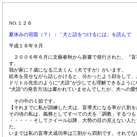
NO.１２６
夏休みの宿題（？）：「犬と話をつけるには」を読んで
平成１８年９月
２００６年６月に文藝春秋から新書で発行された、『盲
す。
我が家に７歳になる三太くん（犬ですが）がいます。
絵本を見せながら話しかけると、分かったよう顔をして、
ドリトル先生のように“犬語”が少しでも理解できるよう
“犬語”の発音方法は書かれていませんでしたが、犬への
その中の１節です。
【それまでに私が訓練した犬は、盲導犬になる率が八割を
その頃の私は、義務としてすべての犬を「調教」するつも
・・・・・そしてクイール以降、大勢の目の見えない人た
た。
いまでは私の盲導犬成功率は三割から四割です。それでな