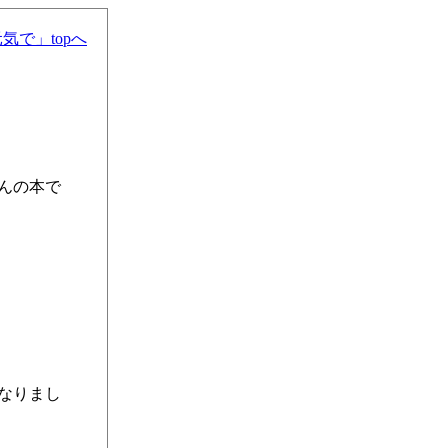
気で」topへ
んの本で
なりまし