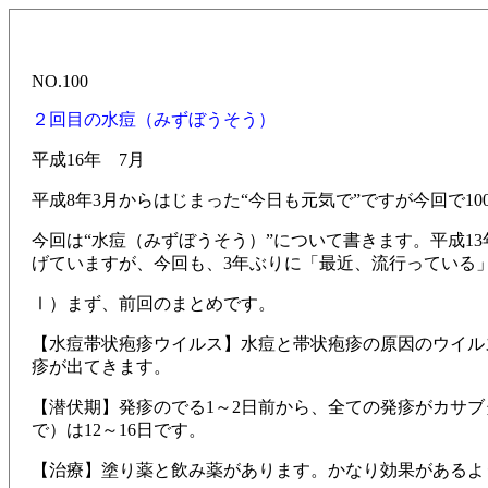
NO.100
２回目の水痘（みずぼうそう）
平成16年 7月
平成8年3月からはじまった“今日も元気で”ですが今回で
今回は“水痘（みずぼうそう）”について書きます。平成1
げていますが、今回も、3年ぶりに「最近、流行っている」
Ⅰ）まず、前回のまとめです。
【水痘帯状疱疹ウイルス】水痘と帯状疱疹の原因のウイル
疹が出てきます。
【潜伏期】発疹のでる1～2日前から、全ての発疹がカサ
で）は12～16日です。
【治療】塗り薬と飲み薬があります。かなり効果があるよ