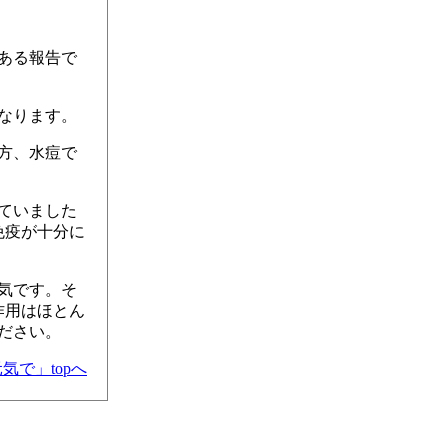
ある報告で
なります。
方、水痘で
ていました
免疫が十分に
気です。そ
作用はほとん
ださい。
気で」topへ