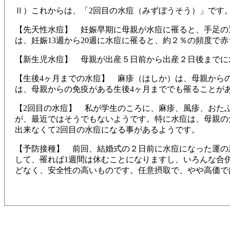
Ⅱ）これからは、「2回目の水痘（みずぼうそう）」です
【先天性水痘】 妊娠早期に母親が水痘に罹ると、手足の
は、妊娠13週から20週に水痘に罹ると、約２％の頻度で
【新生児水痘】 母親が出産５日前から出産２日後までに
【生後4ヶ月までの水痘】 麻疹（はしか）は、母親から
は、母親からの免疫がある生後4ヶ月まででも罹ることが
【2回目の水痘】 私が学生のころに、麻疹、風疹、おた
が、最近ではそうでもないようです。特に水痘は、母親の
出来なくて2回目の水痘になる事があるようです。
【予防接種】 前回、結婚式の２日前に水痘になった運の
して、罹れば1週間は休むことになりますし、いろんな合
どなく、安全性の高いものです。任意摂取で、やや高価で