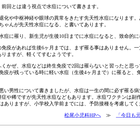
。前回とは違う視点で水痘について書きます。
退化や中枢神経や眼球の異常をきたす先天性水痘になります。
赤ちゃんが先天性水痘になる、と書いてあります。
水痘に罹り、新生児が生後10日までに水痘になると、致命的に
の免疫があれば生後6ヶ月までは、まず罹る事はありません。一
ありますが、軽くてすむようです。
ふくかぜ、水痘などは終生免疫で2回は罹らないと習ったと思っ
免疫が残っている時に軽い水痘（生後4ヶ月まで）に罹ると、
悪い男性について書きましたが、水痘は一生の間に必ず罹る病
併症や稀ですが先天性水痘などもあります。水痘ワクチンは副
はありますが、小学校入学前までには、予防接種を考慮してく
松尾小児科HPへ
≫
「今日も元