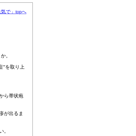
気で」topへ
うか。
痘”を取り上
から帯状疱
疹が出るま
い。