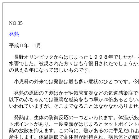
NO.35
発熱
平成11年 1月
長野オリンピックからはじまった１９９８年でしたが、
水害でした。被災された方々はもう復旧されたでしょうか
の見える年になってほしいものです。
小児科の外来では発熱は最も多い症状のひとつです。今
発熱の原因の７割はかぜや気管支炎などの気道感染症で
以下の赤ちゃんでは重篤な感染をもつ率が20倍あるともい
いわれていますが、そこまでなることはなかなかありませ
発熱は、生体の防御反応の一つといわれます。体温があ
トポイントがあり、一度発熱がはじまるとセットポイント
熱の放散を抑えます。この時に、熱があるのに手足だけは
産生します。体温調節で高体温が維持され、病原体との戦