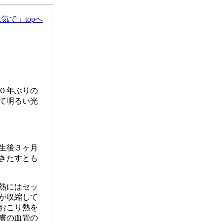
気で」topへ
０年ぶりの
て明るい光
生後３ヶ月
きたすとも
熱にはセッ
が収縮して
おこり熱を
膚の血管の