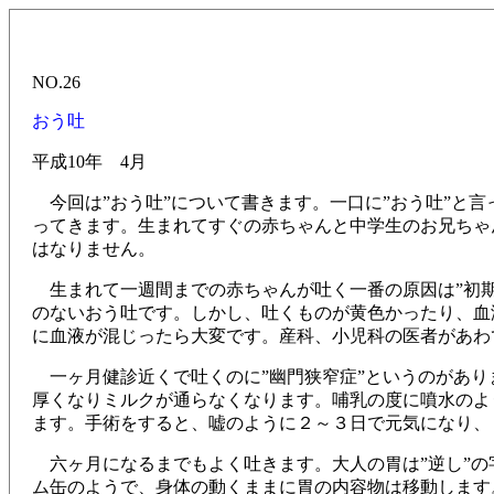
NO.26
おう吐
平成10年 4月
今回は”おう吐”について書きます。一口に”おう吐”と言
ってきます。生まれてすぐの赤ちゃんと中学生のお兄ちゃ
はなりません。
生まれて一週間までの赤ちゃんが吐く一番の原因は”初期
のないおう吐です。しかし、吐くものが黄色かったり、血
に血液が混じったら大変です。産科、小児科の医者があわ
一ヶ月健診近くで吐くのに”幽門狭窄症”というのがあり
厚くなりミルクが通らなくなります。哺乳の度に噴水のよ
ます。手術をすると、嘘のように２～３日で元気になり、
六ヶ月になるまでもよく吐きます。大人の胃は”逆し”の
ム缶のようで、身体の動くままに胃の内容物は移動します