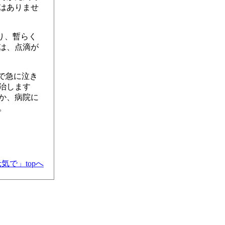
はありませ
り、暫らく
は、点滴が
で急に泣き
治します
か、病院に
。
気で」topへ