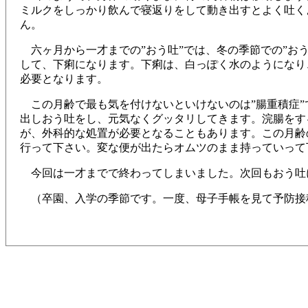
ミルクをしっかり飲んで寝返りをして動き出すとよく吐く
ん。
六ヶ月から一才までの”おう吐”では、冬の季節での”お
して、下痢になります。下痢は、白っぽく水のようになり
必要となります。
この月齢で最も気を付けないといけないのは”腸重積症”
出しおう吐をし、元気なくグッタリしてきます。浣腸をす
が、外科的な処置が必要となることもあります。この月齢
行って下さい。変な便が出たらオムツのまま持っていって
今回は一才までで終わってしまいました。次回もおう吐
（卒園、入学の季節です。一度、母子手帳を見て予防接