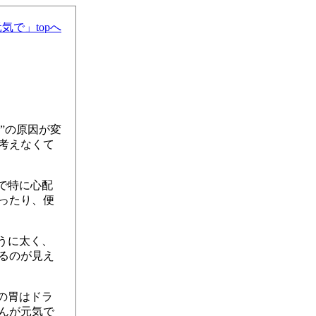
気で」topへ
”の原因が変
考えなくて
で特に心配
ったり、便
うに太く、
るのが見え
の胃はドラ
んが元気で